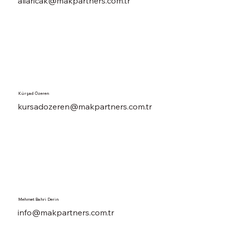
aliaricak@makpartners.com.tr
Kürşad Özeren
kursadozeren@makpartners.com.tr
Mehmet Bahri Derin
info@makpartners.com.tr