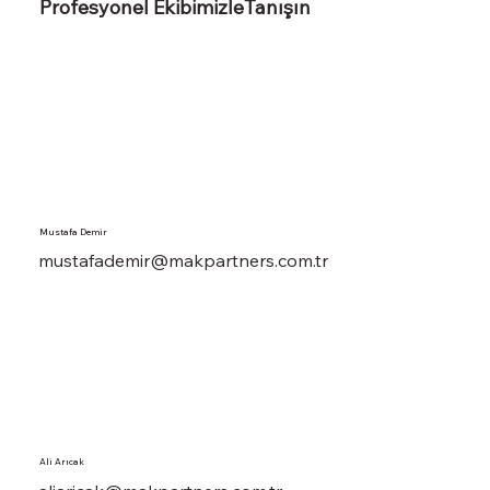
Profesyonel EkibimizleTanışın
Mustafa Demir
mustafademir@makpartners.com.tr
Ali Arıcak