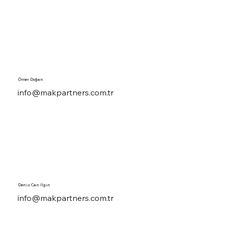
Ömer Doğan
info
@makpartners.com.tr
Deniz Can Ilgın
info
@makpartners.com.tr