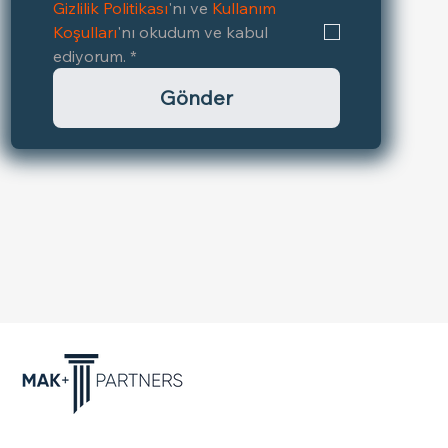
Gizlilik Politikası
'nı ve 
Kullanım 
Koşulları
'nı okudum ve kabul 
ediyorum.
*
Gönder