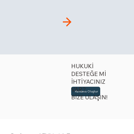
HUKUKİ
DESTEĞE Mİ
İHTİYACINIZ
VAR?
Randevu Oluştur
BİZE ULAŞIN!