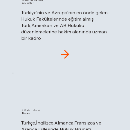
Avukatlar
Türkiye’nin ve Avrupa'nın en önde gelen
Hukuk Fakültelerinde eğitim almış
Türk,Amerikan ve AB Hukuku
düzenlemelerine hakim alanında uzman
bir kadro
5 Dilde Hukuki
Destek
Türkçe,İngilizce,Almanca,Fransızca ve
Arapça Dillerinde Hukuk Hizmeti