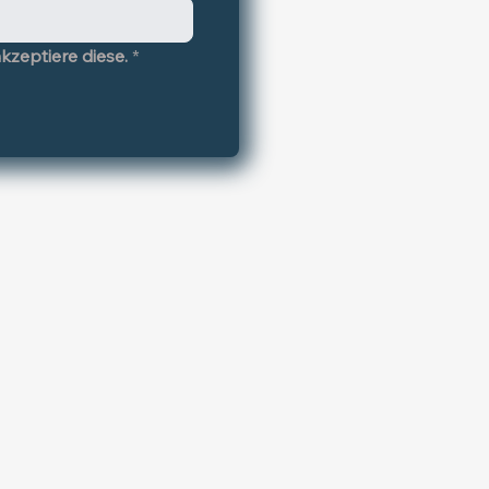
kzeptiere diese.
*