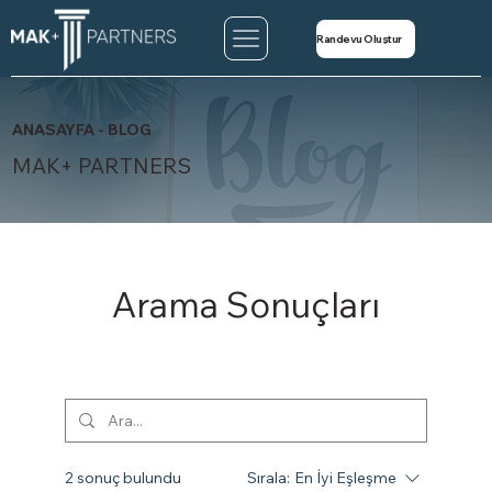
Randevu Oluştur
ANASAYFA - BLOG
MAK+ PARTNERS
Arama Sonuçları
2 sonuç bulundu
Sırala:
En İyi Eşleşme