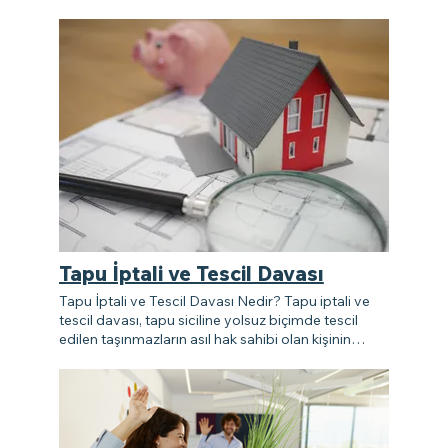
Tapu İptali ve Tescil Davası
Tapu İptali ve Tescil Davası Nedir? Tapu iptali ve
tescil davası, tapu siciline yolsuz biçimde tescil
edilen taşınmazların asıl hak sahibi olan kişinin
mülkiyetine dönmesi ve tapu sicilinin düzeltilmesi
için açılan dava türüdür. Bu davanın hangi
durumlarda açılabileceğine ilişkin TMK’de herhangi
bir sınırlayıcı hüküm bulunmamaktadır. Bununla
birlikte uygulamada tapu iptal ve tescil davasının